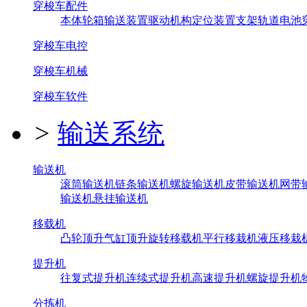
穿梭车配件
本体
轮箱
输送装置
驱动机构
定位装置
支架
轨道
电池
穿梭车电控
穿梭车机械
穿梭车软件
>
输送系统
输送机
滚筒输送机
链条输送机
螺旋输送机
皮带输送机
网带
输送机
悬挂输送机
移载机
凸轮顶升
气缸顶升
旋转移载机
平行移栽机
液压移栽
提升机
往复式提升机
连续式提升机
高速提升机
螺旋提升机
分拣机