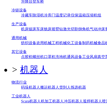
升降台
登车桥
冷链设备
冷藏车
除湿机
冷库门
温度记录仪
保温箱
压缩机组
生产设备
机床
锯床
车床
铣床
摇臂钻
激光切割
倒角机
气动冲床
通用机械
纺织设备
农用机械
工程机械
化工设备
制药机械
食品
其它设备
点胶机
螺丝机
口罩机
洗地机
通风设备
工业风扇
真空
>
机器人
物流行业
码垛机器人
搬运机器人
货到人拣选机器
工业机器人
Scara机器人
机加工机器人
冲压机器人
弧焊机器人
喷