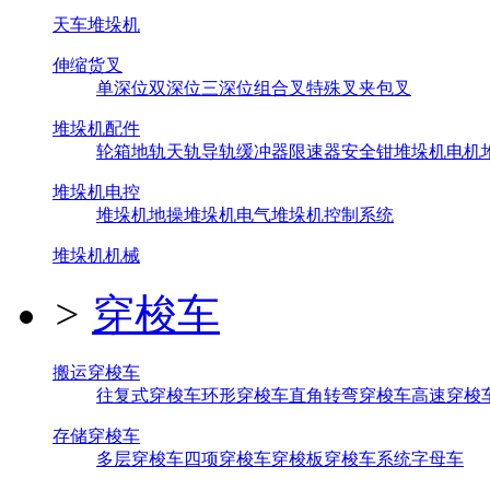
天车堆垛机
伸缩货叉
单深位
双深位
三深位
组合叉
特殊叉
夹包叉
堆垛机配件
轮箱
地轨
天轨
导轨
缓冲器
限速器
安全钳
堆垛机电机
堆垛机电控
堆垛机地操
堆垛机电气
堆垛机控制系统
堆垛机机械
>
穿梭车
搬运穿梭车
往复式穿梭车
环形穿梭车
直角转弯穿梭车
高速穿梭
存储穿梭车
多层穿梭车
四项穿梭车
穿梭板
穿梭车系统
字母车