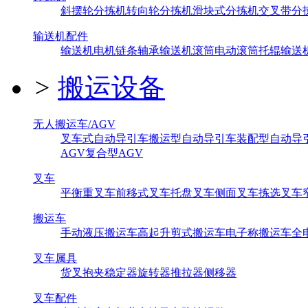
斜摆轮分拣机
转向轮分拣机
滑块式分拣机
交叉带分
输送机配件
输送机电机
链条
轴承
输送机滚筒
电动滚筒
托辊
输送
>
搬运设备
无人搬运车/AGV
叉车式自动导引车
搬运型自动导引车
装配型自动导
AGV
复合型AGV
叉车
平衡重叉车
前移式叉车
托盘叉车
侧面叉车
拣选叉车
搬运车
手动液压搬运车
高起升剪式搬运车
电子称搬运车
全
叉车属具
货叉
抱夹
稳定器
旋转器
推拉器
侧移器
叉车配件