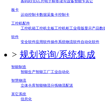
条码
RFID芯片
电子标签
读写设备
智能卡
其它
板卡
运动控制卡
数据采集卡
控制卡
工控机配件
工控机箱
工控机主板
工控机柜
工业母版
显示产品
数
软件
安全软件
应用软件
操作系统
物流软件
自动化软件
>
规划资询/系统集成
智能制造
智能生产
智能工厂
工业自动化
智慧物流
立体仓库
智能物流
分拣
物流配送
其它系统
信息化