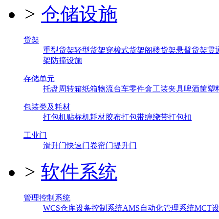
>
仓储设施
货架
重型货架
轻型货架
穿梭式货架
阁楼货架
悬臂货架
贯
架
防撞设施
存储单元
托盘
周转箱
纸箱
物流台车
零件盒
工装夹具
啤酒筐
塑
包装类及耗材
打包机
贴标机
耗材
胶布
打包带
缠绕带
打包扣
工业门
滑升门
快速门
卷帘门
提升门
>
软件系统
管理控制系统
WCS仓库设备控制系统
AMS自动化管理系统
MCT