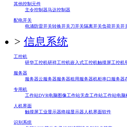
其他控制元件
主令控制器
马达控制器
配电开关
电涌防雷开关
转换开关
刀开关
隔离开关
负荷开关
开
>
信息系统
工控机
研华工控机
研祥工控机
嵌入式工控机
触摸屏工控机
服务器
服务器
云服务器
服务器租用
服务器机柜
串口服务器
专用机
工作站
DVR
电脑
图像工作站
无盘工作站
工作站电脑
人机界面
触摸屏
工业显示器
终端显示器
人机界面软件
识别系统