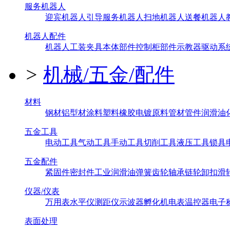
服务机器人
迎宾机器人
引导服务机器人
扫地机器人
送餐机器人
机器人配件
机器人工装夹具
本体部件
控制柜部件
示教器
驱动系
>
机械/五金/配件
材料
钢材
铝型材
涂料
塑料橡胶
电镀原料
管材管件
润滑油
五金工具
电动工具
气动工具
手动工具
切削工具
液压工具
锁具
五金配件
紧固件
密封件
工业润滑油
弹簧
齿轮
轴承
链轮
卸扣
滑
仪器/仪表
万用表
水平仪
测距仪
示波器
孵化机
电表
温控器
电子
表面处理