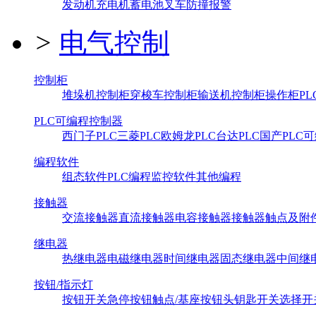
发动机
充电机
蓄电池
叉车防撞报警
>
电气控制
控制柜
堆垛机控制柜
穿梭车控制柜
输送机控制柜
操作柜
P
PLC可编程控制器
西门子PLC
三菱PLC
欧姆龙PLC
台达PLC
国产PLC
可
编程软件
组态软件
PLC编程
监控软件
其他编程
接触器
交流接触器
直流接触器
电容接触器
接触器触点及附
继电器
热继电器
电磁继电器
时间继电器
固态继电器
中间继
按钮/指示灯
按钮开关
急停按钮
触点/基座
按钮头
钥匙开关
选择开