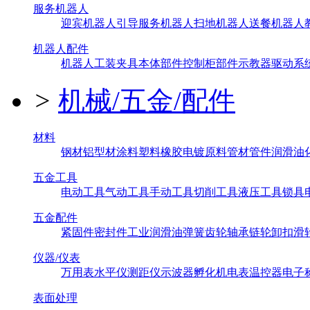
服务机器人
迎宾机器人
引导服务机器人
扫地机器人
送餐机器人
机器人配件
机器人工装夹具
本体部件
控制柜部件
示教器
驱动系
>
机械/五金/配件
材料
钢材
铝型材
涂料
塑料橡胶
电镀原料
管材管件
润滑油
五金工具
电动工具
气动工具
手动工具
切削工具
液压工具
锁具
五金配件
紧固件
密封件
工业润滑油
弹簧
齿轮
轴承
链轮
卸扣
滑
仪器/仪表
万用表
水平仪
测距仪
示波器
孵化机
电表
温控器
电子
表面处理