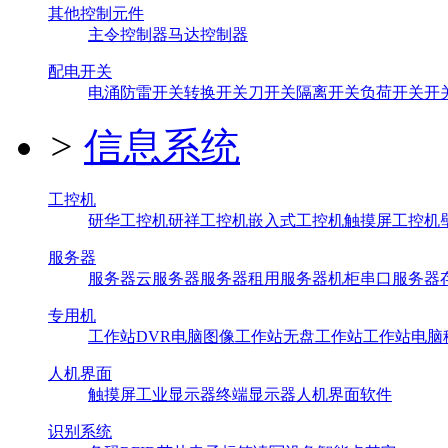
其他控制元件
主令控制器
马达控制器
配电开关
电涌防雷开关
转换开关
刀开关
隔离开关
负荷开关
开
>
信息系统
工控机
研华工控机
研祥工控机
嵌入式工控机
触摸屏工控机
服务器
服务器
云服务器
服务器租用
服务器机柜
串口服务器
专用机
工作站
DVR
电脑
图像工作站
无盘工作站
工作站电脑
人机界面
触摸屏
工业显示器
终端显示器
人机界面软件
识别系统