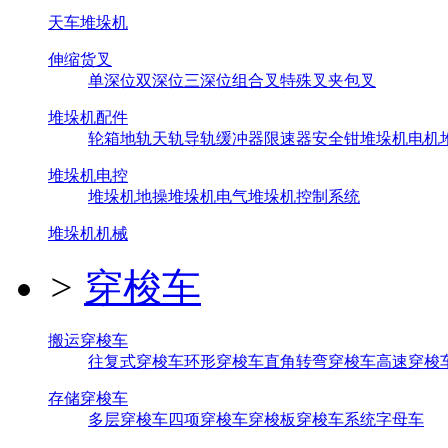
天车堆垛机
伸缩货叉
单深位
双深位
三深位
组合叉
特殊叉
夹包叉
堆垛机配件
轮箱
地轨
天轨
导轨
缓冲器
限速器
安全钳
堆垛机电机
堆垛机电控
堆垛机地操
堆垛机电气
堆垛机控制系统
堆垛机机械
>
穿梭车
搬运穿梭车
往复式穿梭车
环形穿梭车
直角转弯穿梭车
高速穿梭
存储穿梭车
多层穿梭车
四项穿梭车
穿梭板
穿梭车系统
字母车