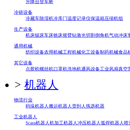
升降台
登车桥
冷链设备
冷藏车
除湿机
冷库门
温度记录仪
保温箱
压缩机组
生产设备
机床
锯床
车床
铣床
摇臂钻
激光切割
倒角机
气动冲床
通用机械
纺织设备
农用机械
工程机械
化工设备
制药机械
食品
其它设备
点胶机
螺丝机
口罩机
洗地机
通风设备
工业风扇
真空
>
机器人
物流行业
码垛机器人
搬运机器人
货到人拣选机器
工业机器人
Scara机器人
机加工机器人
冲压机器人
弧焊机器人
喷