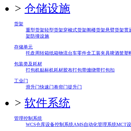
>
仓储设施
货架
重型货架
轻型货架
穿梭式货架
阁楼货架
悬臂货架
贯
架
防撞设施
存储单元
托盘
周转箱
纸箱
物流台车
零件盒
工装夹具
啤酒筐
塑
包装类及耗材
打包机
贴标机
耗材
胶布
打包带
缠绕带
打包扣
工业门
滑升门
快速门
卷帘门
提升门
>
软件系统
管理控制系统
WCS仓库设备控制系统
AMS自动化管理系统
MCT