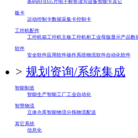
条码
RFID芯片
电子标签
读写设备
智能卡
其它
板卡
运动控制卡
数据采集卡
控制卡
工控机配件
工控机箱
工控机主板
工控机柜
工业母版
显示产品
数
软件
安全软件
应用软件
操作系统
物流软件
自动化软件
>
规划资询/系统集成
智能制造
智能生产
智能工厂
工业自动化
智慧物流
立体仓库
智能物流
分拣
物流配送
其它系统
信息化