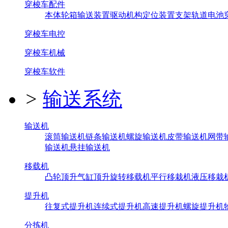
穿梭车配件
本体
轮箱
输送装置
驱动机构
定位装置
支架
轨道
电池
穿梭车电控
穿梭车机械
穿梭车软件
>
输送系统
输送机
滚筒输送机
链条输送机
螺旋输送机
皮带输送机
网带
输送机
悬挂输送机
移载机
凸轮顶升
气缸顶升
旋转移载机
平行移栽机
液压移栽
提升机
往复式提升机
连续式提升机
高速提升机
螺旋提升机
分拣机