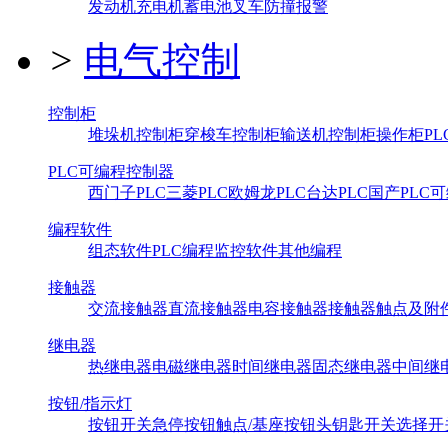
发动机
充电机
蓄电池
叉车防撞报警
>
电气控制
控制柜
堆垛机控制柜
穿梭车控制柜
输送机控制柜
操作柜
P
PLC可编程控制器
西门子PLC
三菱PLC
欧姆龙PLC
台达PLC
国产PLC
可
编程软件
组态软件
PLC编程
监控软件
其他编程
接触器
交流接触器
直流接触器
电容接触器
接触器触点及附
继电器
热继电器
电磁继电器
时间继电器
固态继电器
中间继
按钮/指示灯
按钮开关
急停按钮
触点/基座
按钮头
钥匙开关
选择开