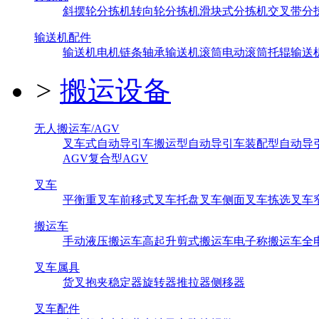
斜摆轮分拣机
转向轮分拣机
滑块式分拣机
交叉带分
输送机配件
输送机电机
链条
轴承
输送机滚筒
电动滚筒
托辊
输送
>
搬运设备
无人搬运车/AGV
叉车式自动导引车
搬运型自动导引车
装配型自动导
AGV
复合型AGV
叉车
平衡重叉车
前移式叉车
托盘叉车
侧面叉车
拣选叉车
搬运车
手动液压搬运车
高起升剪式搬运车
电子称搬运车
全
叉车属具
货叉
抱夹
稳定器
旋转器
推拉器
侧移器
叉车配件